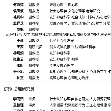
何淑嫦
副教授
环境心理 生理心理
侯玉波
副教授
社会心理学 文化心理学 老年研究
毛利华
副教授
认知神经科学 社会认知 计算机与心理
孟祥芝
副教授
发展心理学 儿童阅读障碍与知觉学习 
邵枫
副教授
心理神经免疫学 拟精神分裂症动物模型的认知障碍及其中枢机制研
王莉
副教授
儿童社会性发展
王茜
副研究员
侵入式脑机接口 认知神经科学
杨炯炯
副教授
认知神经科学
张俊云
副教授
认知神经科学 视觉
张昕
副教授
毕生发展心理学
张亚旭
副教授
认知心理学 认知神经科学 心理语言学 
钟杰
副教授
病理心理学 心理动力治疗
讲师 助理研究员
李同归
讲师
社会认知心理学 依恋研究 人力资源管理
童佳瑾
讲师
人事测量 积极组织行为 员工心理健康 