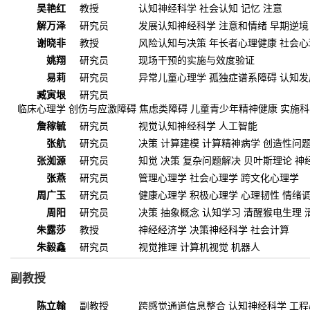
吴艳红
教授
认知神经科学 社会认知 记忆 注意
解万泽
研究员
发展认知神经科学 注意和情绪 早期逆境
谢晓非
教授
风险认知与决策 年长者心理健康 社会心
姚翔
研究员
现场干预的实施与效度验证
易莉
研究员
异常儿童心理学 孤独症谱系障碍 认知发
臧寅垠
研究员
临床心理学 创伤与应激障碍 焦虑类障碍 儿童青少年精神健康 实施
詹稼毓
研究员
视觉认知神经科学 人工智能
张航
研究员
决策 计算建模 计算精神病学 创造性问
张洳源
研究员
知觉 决策 复杂问题解决 贝叶斯理论 神
张燕
研究员
管理心理学 社会心理学 跨文化心理学
周广玉
研究员
健康心理学 积极心理学 心理韧性 情绪
周阳
研究员
决策 抽象概念 认知学习 清醒猴电生理
朱露莎
教授
神经经济学 决策神经科学 社会计算
朱毅鑫
研究员
视觉推理 计算机视觉 机器人
副教授
陈立翰
副教授
跨感觉通道信息整合 认知神经科学 工