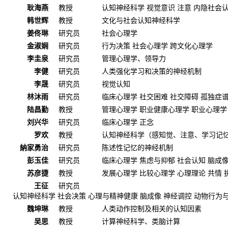
耿海燕
教授
认知神经科学 视觉意识 注意 内隐社会
韩世辉
教授
文化与社会认知神经科学
姜佟琳
研究员
社会心理学
金淑娴
研究员
行为决策 社会心理学 跨文化心理学
李圭泉
研究员
管理心理学、领导力
李健
研究员
人类强化学习和决策的神经机制
李晟
研究员
视觉认知
林沐雨
研究员
临床心理学 社交困难 社交障碍 孤独症谱
陆昌勤
教授
管理心理学 职业健康心理学 职业心理学
刘兴华
研究员
临床心理学 正念
罗欢
教授
认知神经科学（感知觉、注意、学习记
納家勇治
研究员
陈述性记忆的神经机制
彭玉佳
研究员
临床心理学 焦虑与抑郁 社会认知 脑成像
苏彦捷
教授
发展心理学 比较心理学 心理理论 共情 
王征
研究员
认知神经科学 社会决策 心理与精神健康 脑成像 神经调控 动物行为
魏坤琳
教授
人类动作控制及相关的认知因素
吴思
教授
计算神经科学、类脑计算