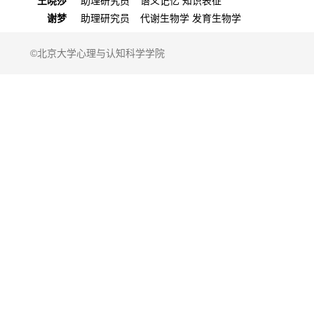
王晓莎
助理研究员
语义记忆 知识表征
谢梦
助理研究员
代谢生物学 发育生物学
©北京大学心理与认知科学学院