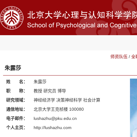
师资队伍
/
全
朱露莎
姓 名：
朱露莎
职 称：
教授 研究员 博导
研究领域：
神经经济学 决策神经科学 社会计算
通信地址：
北京大学王克桢楼 100080
电子邮件：
lushazhu@pku.edu.cn
个人主页：
http://lushazhu.com