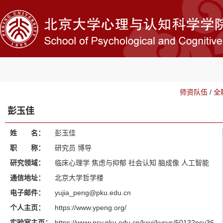
师资队伍
/
全
彭玉佳
姓 名：
彭玉佳
职 称：
研究员 博导
研究领域：
临床心理学 焦虑与抑郁 社会认知 脑成像 人工智能
通信地址：
北京大学哲学楼
电子邮件：
yujia_peng@pku.edu.cn
个人主页：
https://www.ypeng.org/
实验室主页：
https://www.psy.pku.edu.cn/kxyj/kysys/50132psy36