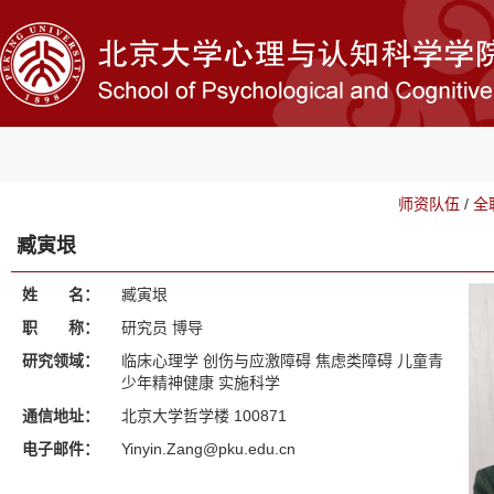
师资队伍
/
全
臧寅垠
姓 名：
臧寅垠
职 称：
研究员 博导
研究领域：
临床心理学 创伤与应激障碍 焦虑类障碍 儿童青
少年精神健康 实施科学
通信地址：
北京大学哲学楼 100871
电子邮件：
Yinyin.Zang@pku.edu.cn