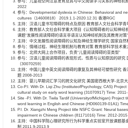
参与：儿童视空间注意发育及其与中文阅读学习关系的神经机制研究（3
2022
参与：Developmental dyslexia in Chinese: Behavioral and neur
cultures（14600818） 2019.1.1-2020.12.31 香港RGC
主持：汉语儿童书写障碍的特点及原因 教育部人文社会科学青年基金
主持：教育部人文社会科学重大项目《认知障碍者的认知神经
课题“发展性阅读障碍的语言非语言认知神经机制及其教育对策
主持：中文发展性阅读障碍的认知及神经生理学研究 国家自然
参与：情绪过程、神经生理机制与教育对策 教育部科学技术重
参与：北师大网上合作项目，负责“儿童阅读障碍的亚类型”
参与：汉语儿童阅读障碍的表现形式、性质与认知原因的研究 
（30070259）
主持：中国儿童中英文阅读障碍的康复及其神经可塑性研究 香
题 2008-2013
主持：婴儿早期词汇学习的跨文化研究 美国密西根大学-北京大学合作
Co-P.I. With Dr. Liqi Zhu (InstituteofPsychology, CAS) Project
cultural study on early word learning (31070917) Time: 2011
Site -P.I. With Dr. Twila Tardif (UniversityofMichigan) Project t
word learning in English and Chinese (HD060139-01A1) Tim
P.I. Dr. Xiangzhi Meng Project title NSFC Grant: Neural bases
impairment in Chinese children (81171016) Time: 2012-2015
主持：中国科学院心理研究所行为科学重点实验室开放课题基金
制 2011.9-2013.9