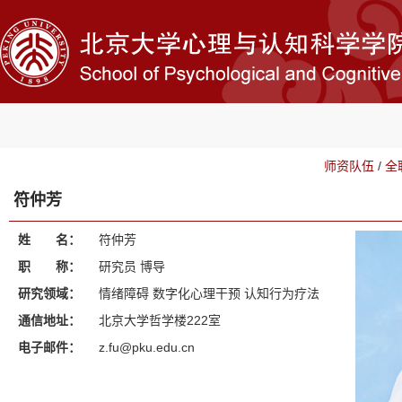
师资队伍
/
全
符仲芳
姓 名：
符仲芳
职 称：
研究员 博导
研究领域：
情绪障碍 数字化心理干预 认知行为疗法
通信地址：
北京大学哲学楼222室
电子邮件：
z.fu@pku.edu.cn