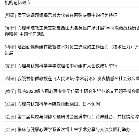
机的记忆效应
[科研]
侯玉波课题组揭示最大化者在网购决策中的行为特征
[党建]
心理学院教工党支部赴西山无名英雄广场开展“学习隐蔽战线历史
仰精神”主题学习活动
[科研]
陆昌勤课题组在数智技术对员工造成的工作压力（技术压力）方
进展
[党建]
心理与认知科学学学院理论中心组扩大会议成功举行
[科研]
我院甘怡群教授在《人民论坛·学术前沿》发表情感AI社会效应
[教学]
我院2023级应用心理专业学位硕士研究生毕业论文开题答辩会
[发展]
心理与认知科学学院教师赴德国、日本访问
[会议]
第二届焦虑与抑郁专题研讨会圆满举行：跨界融合，共探情绪障
[会议]
临床与健康心理学系首次博士生学术分享与交流会顺利举办