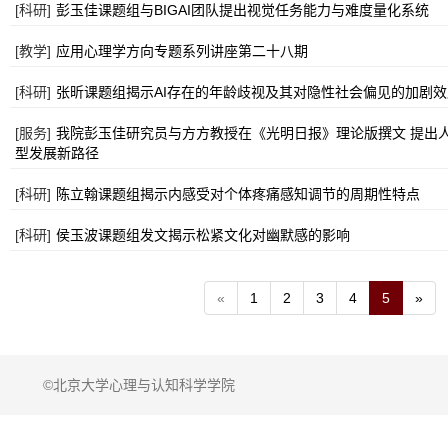
[科研]
彭玉佳课题组与BIGAI团队提出视觉任务能力与难度量化系统
[教学]
应用心理学方向专题系列讲座第二十八期
[科研]
张昕课题组揭示AI存在的年龄歧视及其对隐性社会偏见的加剧效
[服务]
我院彭玉佳研究员与方方教授在《光明日报》理论版撰文 提出
型发展新路径
[科研]
陈立翰课题组揭示内感受对个体疼痛感知调节的周期性特点
[科研]
侯玉波课题组发文揭示松紧文化对幽默感的影响
«
1
2
3
4
5
»
©北京大学心理与认知科学学院