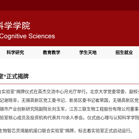
科学研究
教育教学
学生天地
招生就业
室”正式揭牌
联合实验室”揭牌仪式在英杰交流中心月光厅举行。北京大学党委常委、副
记谢晓非，无锡高新区党工委书记、新吴区委书记崔荣国，无锡高新区党
锡市产业创新研究院副院长刘玉军，江苏三联生物工程股份有限公司董事
验室核心成员及投资机构代表共70余人参会。仪式由心理与认知科学学
联生物智芯灵境脑机接口联合实验室”揭牌，标志着实验室正式启动运行。