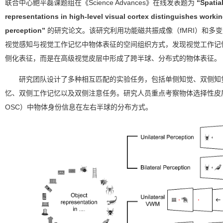
联合中心鲍平磊课题组在《Science Advances》在线发表题为
“Spatia
representations in high-level visual cortex distinguishes work
perception”
的研究论文。该研究利用功能磁共振成像（fMRI）和多
视觉感知与视觉工作记忆中物体表征的空间组织方式，发现视觉工作记
侧化表征，而是在高级视觉皮层中形成了跨半球、分布式的物体表征。
研究团队设计了多种相互匹配的实验任务，包括单侧知觉、双侧知
忆、双侧工作记忆以及双侧注意任务。研究人员重点考察物体选择性皮层（object-s
OSC）中物体身份信息在左右半球的分布方式。