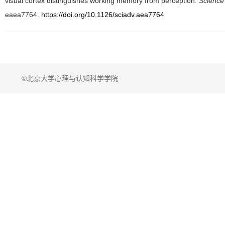
visual cortex distinguishes working memory from perception.
Science
eaea7764.
https://doi.org/10.1126/sciadv.aea7764
©北京大学心理与认知科学学院