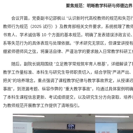
聚焦规范：明晰教学科研与师德边界
会议开篇，党委副书记邵枫以 “认识新时代高校教师的规范和失范行
教师行为规范（2025 试行）》及教育部相关文件要求，系统梳理了教
书育人、学术诚信等 10 个方面的基本规范，明确了发表错误涉政言
系等失范行为的具体表现与处理依据。“学术研究无禁区，但课堂讲授有
绷紧师德师风之弦，将廉洁自律、严谨治学的要求融入日常教学科研工
随后，副院长姚翔围绕 “立足教学常规筑牢育人根基”，详细解读
教学工作量标准、本科生与研究生导师职责切入，结合学院“严进严出
把关”的培养理念，重点强调了课程教学纪律与教学事故界定，从授课迟到 
事故”，到泄漏考题、纵容作弊的 “重大教学事故”，均通过具体案例明
了本科生课程信息更新、考试成绩提交，以及研究生分方向录取、培养
为教师规范开展教学工作提供了清晰指引。