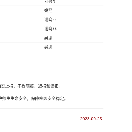
刘兴华
姚翔
谢晓非
谢晓非
吴思
吴思
如实上报，不得瞒报、迟报和漏报。
护师生生命安全，保障校园安全稳定。
2023-09-25