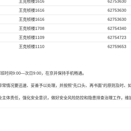
王克桢楼1616
62753630
王克桢楼1616
62753630
王克桢楼1616
62753630
王克桢楼1708
62754340
王克桢楼1109
62754723
王克桢楼1110
62759653
带班时间9:00—次日9:00，在京并保持手机畅通。
异常情况要迅速、妥善予以处理，并按照“先口头、再书面”的原则及时、
全主体责任，强化安全意识，做好安全风险防控和隐患排查治理工作，维