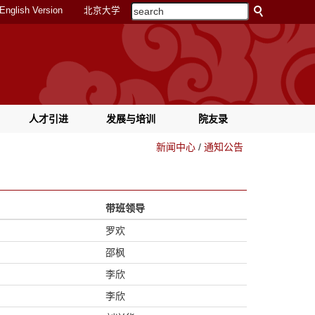
English Version
北京大学
人才引进
发展与培训
院友录
新闻中心
/
通知公告
带班领导
罗欢
邵枫
李欣
李欣