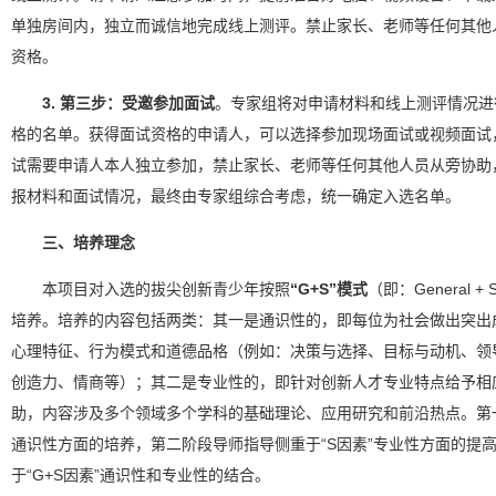
单独房间内，独立而诚信地完成线上测评。禁止家长、老师等任何其他
资格。
3. 第三步：受邀参加面试
。专家组将对申请材料和线上测评情况进
格的名单。获得面试资格的申请人，可以选择参加现场面试或视频面试
试需要申请人本人独立参加，禁止家长、老师等任何其他人员从旁协助
报材料和面试情况，最终由专家组综合考虑，统一确定入选名单。
三、培养理念
本项目对入选的拔尖创新青少年按照
“G+S”模式
（即：General +
培养。培养的内容包括两类：其一是通识性的，即每位为社会做出突出
心理特征、行为模式和道德品格（例如：决策与选择、目标与动机、领
创造力、情商等）；其二是专业性的，即针对创新人才专业特点给予相
助，内容涉及多个领域多个学科的基础理论、应用研究和前沿热点。第一
通识性方面的培养，第二阶段导师指导侧重于“S因素”专业性方面的提
于“G+S因素”通识性和专业性的结合。