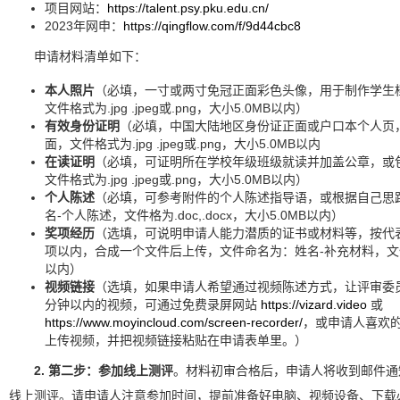
项目网站：
https://talent.psy.pku.edu.cn/
2023年网申：
https://qingflow.com/f/9d44cbc8
申请材料清单如下：
本人照片
（必填，一寸或两寸免冠正面彩色头像，用于制作学生
文件格式为.jpg .jpeg或.png，大小5.0MB以内）
有效身份证明
（必填，中国大陆地区身份证正面或户口本个人页
面，文件格式为.jpg .jpeg或.png，大小5.0MB以内
在读证明
（必填，可证明所在学校年级班级就读并加盖公章，或
文件格式为.jpg .jpeg或.png，大小5.0MB以内）
个人陈述
（必填，可参考附件的个人陈述指导语，或根据自己思
名-个人陈述，文件格为.doc,.docx，大小5.0MB以内）
奖项经历
（选填，可说明申请人能力潜质的证书或材料等，按代
项以内，合成一个文件后上传，文件命名为：姓名-补充材料，文件格式
以内）
视频链接
（选填，如果申请人希望通过视频陈述方式，让评审委
分钟以内的视频，可通过免费录屏网站
https://vizard.video
或
https://www.moyincloud.com/screen-recorder/
，或申请人喜欢
上传视频，并把视频链接粘贴在申请表单里。）
2. 第二步：参加线上测评
。材料初审合格后，申请人将收到邮件通
线上测评。请申请人注意参加时间，提前准备好电脑、视频设备、下载