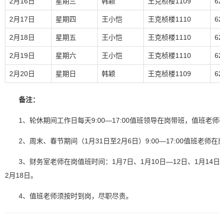
2月16日
星期三
韩颖
王克桢楼1109
6
2月17日
星期四
王小恺
王克桢楼1110
6
2月18日
星期五
王小恺
王克桢楼1110
6
2月19日
星期六
王小恺
王克桢楼1110
6
2月20日
星期日
韩颖
王克桢楼1109
6
备注：
1、轮休期间工作日每天9:00—17:00值班领导在岗带班，值班老
2、周末、春节期间（1月31日至2月6日）9:00—17:00值班老
3、财务室老师在岗值班时间：1月7日、1月10日—12日、1月14日、
2月18日。
4、值班老师须按时到岗，尽职尽责。