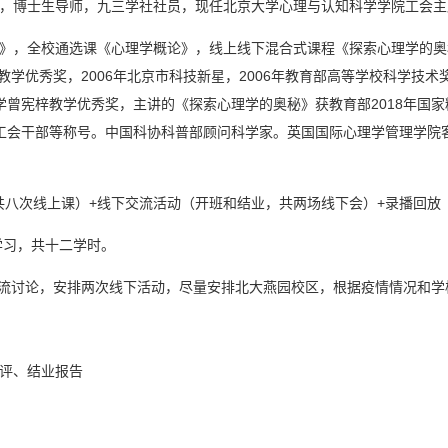
，博士生导师，九三学社社员，现任北京大学心理与认知科学学院工会主
》，全校通选课《心理学概论》，线上线下混合式课程《探索心理学的奥秘
大学教学优秀奖，2006年北京市科技新星，2006年教育部高等学校科学技术
大学曾宪梓教学优秀奖，主讲的《探索心理学的奥秘》获教育部2018年国
优秀工会干部等称号。中国科协科普部顾问科学家。英国国际心理学管理学院
，共八次线上课）+线下交流活动（开班和结业，共两场线下会）+录播回放
学习，共十二学时。
交流讨论，安排两次线下活动，尽量安排北大燕园校区，根据疫情情况和学
评、结业报告