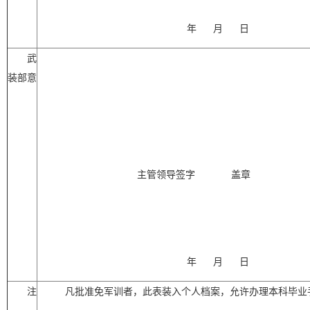
年
月
日
武
装部意
主管领导签字
盖章
年
月
日
注
凡批准免军训者，此表装入个人档案，允许办理本科毕业