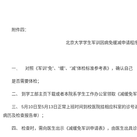
附件四：
北京大学学生军训因病免缓减申请程
一、
对照《军训“免”、“缓”、“减”体检标准参考表》，确认自己
是否需要体检；
二、
到学工部主页下载或者本院系学生工作办公室领取《减缓免军
三、
5
月
10
日
至
5
月
13
日
正常上班时间到校医院挂相应科室的诊号
病历及检查报告单）；
四、
检查时，需向医生出示《减缓免军训申请表》，由医生出具诊