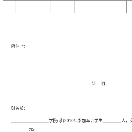
附件七：
证
明
财务部：
________________
学院
(
系
)2010
年参加军训学生
________
人，
___________
元。