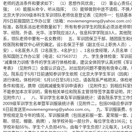
老师的选派条件和要求如下：
（
1
）思想作风优良；
（
2
）事业心责任
强；
（
4
）能服从命令，听从指挥；
（
5
）能够做到中途不请假、不换
北京大学
2009
级本科生军训领队老师信息登记表（见附件一：包括基本
月
5
日前
报国防工作办公室（信箱：
moviemengmeng@yahoo.com.cn
标准，各院系派出老师数量如下：所有有参训学生的院系必须派老师带
学、经院、外语、光华、法学院应派
2
人，信息科学学院派
3
人，其他院
系，领队老师中要有一名女教师）
五、军训团保卫干部、随团医生和
校医院和餐饮中心研究确定。设
1
名保卫干部（副主任以上职务人员）
安）、
6
名医务人员（
2
名医生、
4
名护士）、
1
名伙食经理，人员名单（
告知国防工作办公室（电话：
62756372
）
六、学生身体检查：军训前对
“减重体力训练”条件的学生进行体格检查，建议全体同学认真对照《军
考表》（见附件三）全面认识自己，对出现的问题不要抱有侥幸心理，
况。院系应于
5
月
7
日前
通知参训学生依照《北京大学学生军训（因病）
进行体检。体检时间：
5
月
10
日
至
5
月
13
日
，请各院系严格把关，体检
条件和情况，携带《因病减缓免军训申请表》（见附件五）到相应科室
不能参加本次军训的，需有相关单位和院系主管领导签字盖章证明，并
见附件六）。
八、军训学生名单及军训服装统计：请各院系学生工作
2009
级军训学生名单暨军训服装统计表（见附件二，包括
09
级应参训
6
日前
发送至
moviemengmeng@yahoo.com.cn
。
九、军训服装费、
学校规定及今年的情况，军训服装费（包括迷彩服一套、夏常服一套、
鞋、领花、帽徽、肩牌），除学校补贴一部分外，每位学生收
106
元；
学校补贴
55
％、学生个人负担
45
％，由每个学生负担
7.2
元每天，
14
天