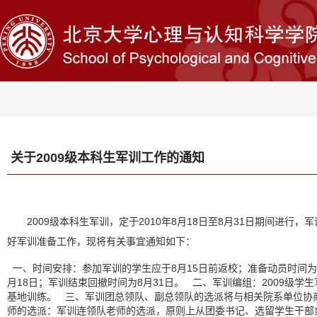
关于2009级本科生军训工作的通知
2009
级本科生军训，定于
2010
年
8
月
18
日
至
8
月
31
日
期间进行，军
好军训准备工作，现将有关事宜通知如下：
一、时间安排：参加军训的学生应于
8
月
15
日前
返校；准备动员时间为
月
18
日
；军训结束回撤时间为
8
月
31
日
。
二、军训编组：
2009
级学生
基地训练。
三、军训团总领队、副总领队的选派将与相关院系单位协
师的选派：军训连领队老师的选派，原则上从团委书记、选留学生干部