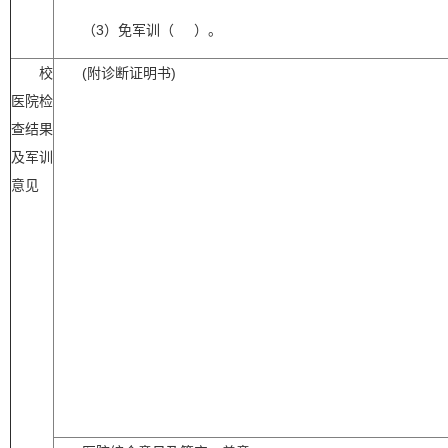
（
3
）免军训（
）。
校
(
附诊断证明书
)
医院检
查结果
及军训
意见