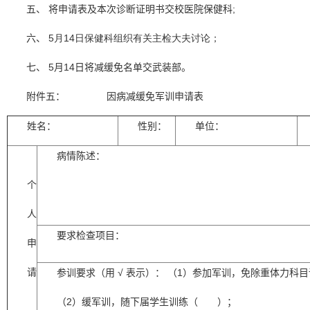
五、
将申请表及本次诊断证明书交校医院保健科
;
六、
5
月
14
日
保健科组织有关主检大夫讨论；
七、
5
月
14
日
将减缓免名单交武装部。
附件五：
因病减缓免军训申请表
姓名：
性别：
单位：
病情陈述：
个
人
要求检查项目：
申
请
参训要求（用
√
表示）：
（
1
）参加军训，免除重体力科目
（
2
）缓军训，随下届学生训练（
）；