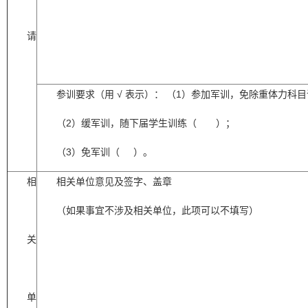
请
参训要求（用
√
表示）：
（
1
）参加军训，免除重体力科目
（
2
）缓军训，随下届学生训练（
）；
（
3
）免军训（
）。
相
相关单位意见及签字、盖章
（如果事宜不涉及相关单位，此项可以不填写）
关
单