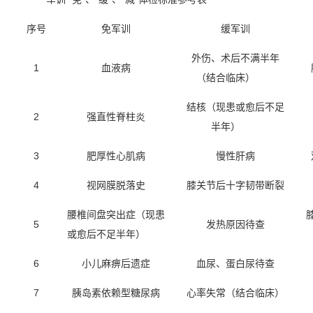
序号
免军训
缓军训
外伤、术后不满半年
1
血液病
（结合临床）
结核（现患或愈后不足
2
强直性脊柱炎
半年）
3
肥厚性心肌病
慢性肝病
4
视网膜脱落史
膝关节后十字韧带断裂
腰椎间盘突出症（现患
5
发热原因待查
或愈后不足半年）
6
小儿麻痹后遗症
血尿、蛋白尿待查
7
胰岛素依赖型糖尿病
心率失常（结合临床）