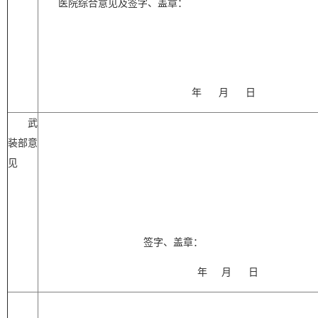
医院综合意见及签字、盖章：
年
月
日
武
装部意
见
签字、盖章：
年
月
日