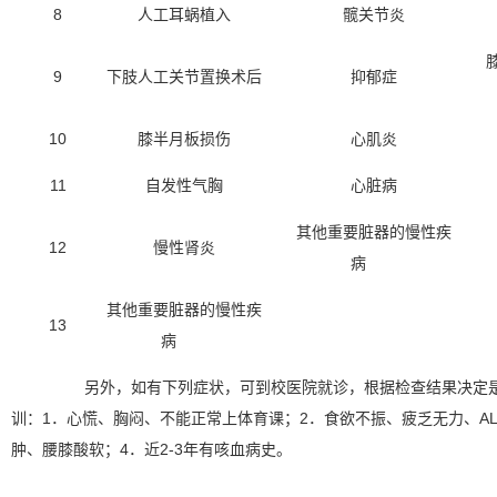
8
人工耳蜗植入
髋关节炎
9
下肢人工关节置换术后
抑郁症
10
膝半月板损伤
心肌炎
11
自发性气胸
心脏病
其他重要脏器的慢性疾
12
慢性肾炎
病
其他重要脏器的慢性疾
13
病
另外，如有下列症状，可到校医院就诊，根据检查结果决定
训：1．心慌、胸闷、不能正常上体育课；2．食欲不振、疲乏无力、AL
肿、腰膝酸软；4．近2-3年有咳血病史。