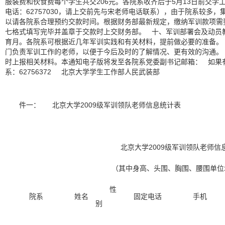
服装费和伙食费每个学生共交
206
元。各院系收齐后于
5
月
13
日前
交学
电话：
62757030
，请上交前先与宋老师电话联系），由于院系较多，
以请各院系合理预约交款时间。根据财务部最新规定，缴纳军训款项需
七格式填写完毕并盖章于交款时上交财务部。
十、军训部署会及动员
育月。各院系可根据近几年军训实践和有关材料，提前做必要的准备。
门负责军训工作的老师，以便于今后及时的了解情况、更有效的沟通。
时上报相关材料。本通知电子版将发至各院系党委副书记邮箱：
如果
系：
62756372
北京大学学生工作部人民武装部
件一：
北京大学
2009
级军训领队老师信息统计表
北京大学
2009
级军训领队老师信
（其中身高、头围、胸围、腰围单位
性
院系
姓名
固定电话
手机
别