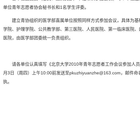
单位青年志愿者协会秘书长和
1
名学生评委。
建立青协组织的医学部直属单位按照同样方式参加会议，具体为基
学院、护理学院、公共教学部、第三医院、人民医院、第一临床医院、
医院，由医学部团委统一负责组织。
请各单位认真填写《北京大学
2010
年青年志愿者工作会议参加人员
月
3
日（周四）上午
10:00
前发送至
pkuzhiyuanzhe@163.com
，邮件命
执。