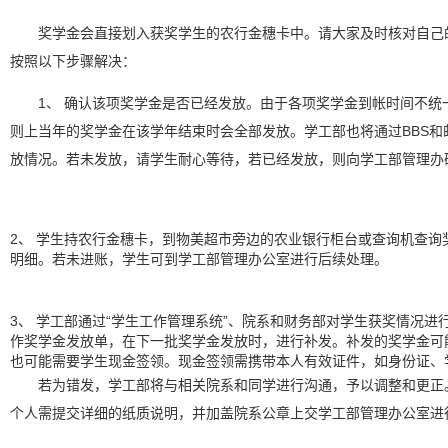
奖学金会直接划入获奖学生的农行金穗卡中。请大家及时核对自己
按照以下步骤解决：
1、
确认该项奖学金是否已经发放
。由于各项奖学金到帐时间不统
则上当年的奖学金在该学年结束时会全部发放。学工部也将通过BBS和
放情况。若未发放，请学生耐心等待，若已经发放，则向学工部管理办
2、
学生持农行金穗卡，到物美超市旁边的农业银行柜台或查询机查询
明细
。若未进账，学生可到学工部管理办公室进行后续处理。
3、
学工部通过“学生工作管理系统”、院系和财务部对学生获奖情况进
作奖学金发放单，在下一批奖学金发放时，进行
补发
。补发的奖学金可
也可能需要学生现金签领。现金签领需携带本人有效证件，如身份证、
若为
错发
，学工部将与相关院系和同学进行沟通，予以
调整和更正
个人需提交详细的纸质说明，并加盖院系公章上交学工部管理办公室进