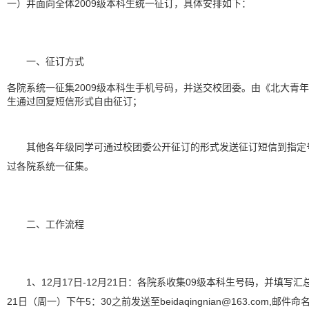
一）并面向全体2009级本科生统一征订，具体安排如下：
一、征订方式
各院系统一征集2009级本科生手机号码，并送交校团委。由《北大青
生通过回复短信形式自由征订；
其他各年级同学可通过校团委公开征订的形式发送征订短信到指定
过各院系统一征集。
二、工作流程
1
、
12
月
17
日
-12
月
21
日
：
各院系收集
09
级本科生号码
，
并填写汇
21
日
（
周一
）
下午
5
：
30之前发送至beidaqingnian@163.com
,
邮件命