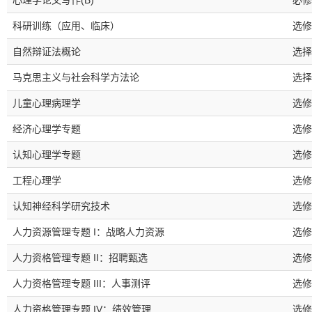
心理学论文写作(B)
必修
科研训练（应用、临床）
选修
自然辩证法概论
选择
马克思主义与社会科学方法论
选择
儿童心理病理学
选修
经济心理学专题
选修
认知心理学专题
选修
工程心理学
选修
认知神经科学研究技术
选修
人力资源管理专题 I：战略人力资源
选修
人力资格管理专题 II：招聘甄选
选修
人力资格管理专题 III：人事测评
选修
人力资格管理专题 IV：绩效管理
选修