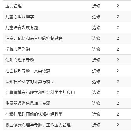
压力管理
选修
2
儿童心理病理学
选修
2
儿童语言发展专题
选修
2
注意、记忆和语言中的抑制过程
选修
2
学校心理咨询
选修
2
认知心理学专题
选修
2
社会认知专题－人类依恋
选修
2
认知神经科学的计算与模型
选修
2
计算建模在心理学和神经科学中的应用
选修
2
多感觉通道信息加工专题
选修
2
在精神障碍面前的认知神经科学
选修
2
职业健康心理学专题：工作压力管理
选修
2