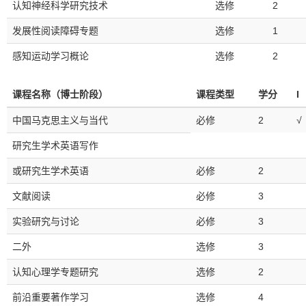
认知神经科学研究技术
选修
2
发展性阅读障碍专题
选修
1
感知运动学习概论
选修
2
课程名称（博士阶段）
课程类型
学分
I
中国马克思主义与当代
必修
2
√
研究生学术英语写作
或研究生学术英语
必修
2
文献阅读
必修
3
实验研究与讨论
必修
3
二外
选修
3
认知心理学专题研究
选修
2
前沿重要著作学习
选修
4