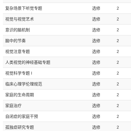
复杂场景下听觉专题
选修
2
视觉与视觉艺术
选修
2
意识的脑机制
选修
2
脑中的节奏
选修
2
视觉注意专题
选修
2
人类视觉的神经基础专题
选修
2
视觉科学专题 I
选修
2
临床心理学伦理规范
选修
2
家庭的生命周期
选修
2
家庭治疗
选修
2
自闭症的家庭干预
选修
2
孤独症研究专题
选修
2